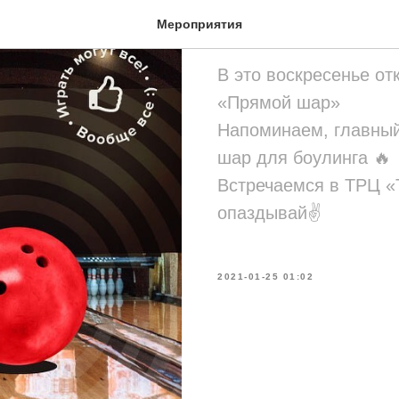
Прямой ша
Мероприятия
В это воскресенье о
«Прямой шар»
Напоминаем, главный
шар для боулинга 🔥
Встречаемся в ТРЦ «
опаздывай✌️
2021-01-25 01:02