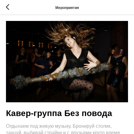
Мероприятия
Кавер-группа Без повода
Отдыхаем под живую музыку. Бронируй столик,
танцуй, выбивай страйки и с друзьями круто время