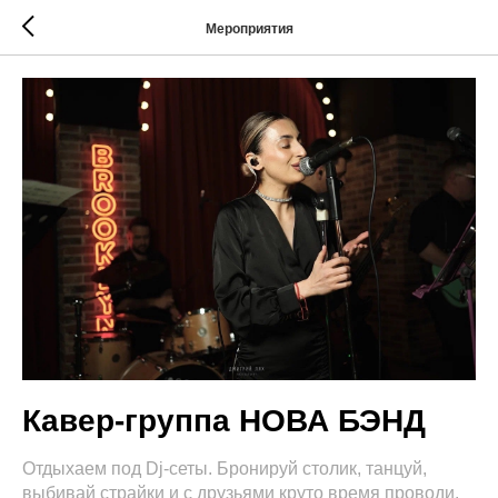
Мероприятия
Кавер-группа НОВА БЭНД
Отдыхаем под Dj-сеты. Бронируй столик, танцуй,
выбивай страйки и с друзьями круто время проводи.