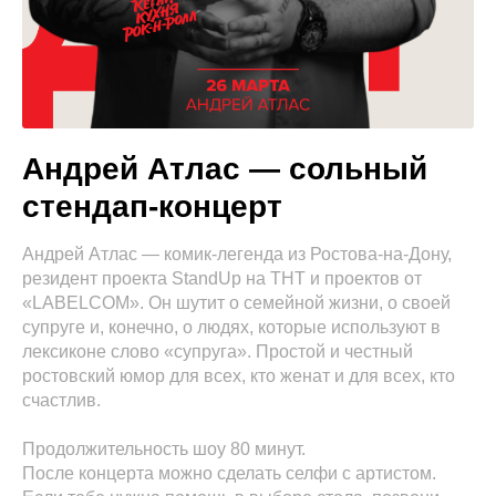
Андрей Атлас — сольный
стендап-концерт
Андрей Атлас — комик-легенда из Ростова-на-Дону,
резидент проекта StandUp на ТНТ и проектов от
«LABELCOM». Он шутит о семейной жизни, о своей
супруге и, конечно, о людях, которые используют в
лексиконе слово «супруга». Простой и честный
ростовский юмор для всех, кто женат и для всех, кто
счастлив.
Продолжительность шоу 80 минут.
После концерта можно сделать селфи с артистом.