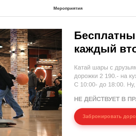
Мероприятия
Бесплатны
каждый вт
Катай шары с друзья
дорожки 2 190.- на ку
С 10:00- до 18:00. Ну,
НЕ ДЕЙСТВУЕТ В П
Забронировать доро