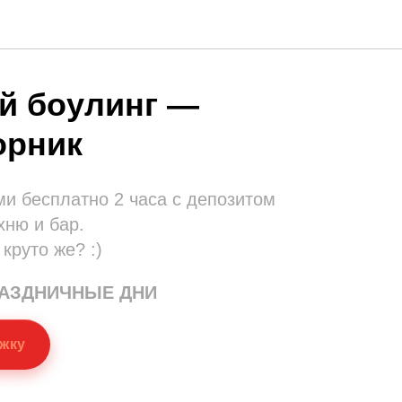
й боулинг —
орник
ми бесплатно 2 часа с депозитом
хню и бар.
 круто же? :)
РАЗДНИЧНЫЕ ДНИ
жку