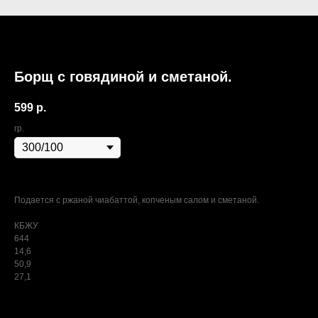
Борщ с говядиной и сметаной.
599
р.
гр.
Подается с ржаной чиабаттой, копченым салом и сметаной.
КБЖУ
644
14,6
50,9
27,1