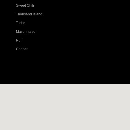
Sweet Chili
Thousand Island
Tartar
Mayonnaise
Rui
Caesar