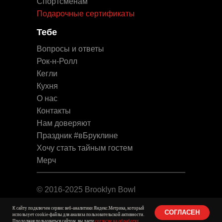
Спортсменам
Подарочные сертификаты
Тебе
Вопросы и ответы
Рок-н-Ролл
Кегли
Кухня
О нас
Контакты
Нам доверяют
Праздник #вБруклине
Хочу стать тайным гостем
Мерч
© 2016-2025 Brooklyn Bowl
Юридическая информация
К сайту подключен сервис веб-аналитики Яндекс.Метрика, который
СОГЛАСЕН
использует cookie-файлы для анализа пользовательской активности.
Продолжая пользоваться сайтом, вы даете
согласие на обработку