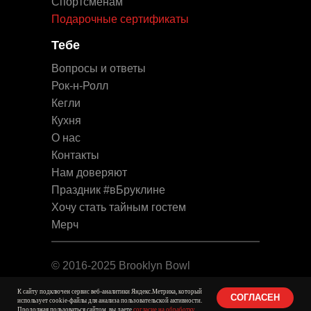
Спортсменам
Подарочные сертификаты
Тебе
Вопросы и ответы
Рок-н-Ролл
Кегли
Кухня
О нас
Контакты
Нам доверяют
Праздник #вБруклине
Хочу стать тайным гостем
Мерч
© 2016-2025 Brooklyn Bowl
Юридическая информация
К сайту подключен сервис веб-аналитики Яндекс.Метрика, который
СОГЛАСЕН
использует cookie-файлы для анализа пользовательской активности.
Продолжая пользоваться сайтом, вы даете
согласие на обработку