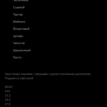
Чесночный
Сырный
Тартар
Майонез
Йогуртовый
Цезарь
Чипотле
Шашлычный
Песто
Хрустящие пирожки с овощами, сыром и копченым цыпленком.
Подаем со сметаной
КБЖУ
549
19,3
35,5
37,9