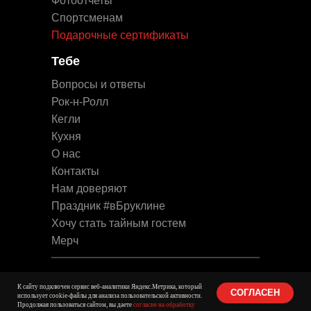
Фотоотчеты
Спортсменам
Подарочные сертификаты
Тебе
Вопросы и ответы
Рок-н-Ролл
Кегли
Кухня
О нас
Контакты
Нам доверяют
Праздник #вБруклине
Хочу стать тайным гостем
Мерч
© 2016-2025 Brooklyn Bowl
К сайту подключен сервис веб-аналитики Яндекс.Метрика, который
СОГЛАСЕН
использует cookie-файлы для анализа пользовательской активности.
Юридическая информация
Продолжая пользоваться сайтом, вы даете
согласие на обработку