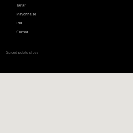
Tartar
Mayonnaise
Rui
Caesar
Spiced potato slices