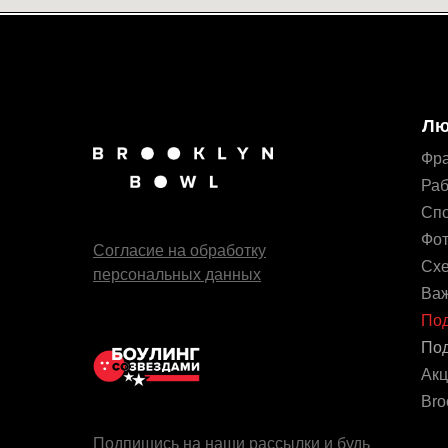
Лю
Фр
Раб
Сп
Фот
Согласие на обработку
Схе
персональных данных
Ва
Под
Под
Акц
Bro
Подпишись на наши рассылки и будь