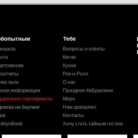
бопытным
Тебе
аншиза
Вопросы и ответы
ота
Кегли
ортсменам
Кухня
оотчеты
Рок-н-Ролл
ма зала
О нас
жная информация
Праздник #вБруклине
арочные сертификаты
Мерч
писка на боулинг
Нам доверяют
ии
Контакты
oklynBook
Хочу стать тайным гостем