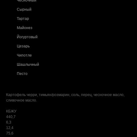
Чесночный
Сырный
Тартар
Майонез
Йогуртовый
Цезарь
Чипотле
Шашлычный
Песто
Картофель черри, тимьян/розмарин, соль, перец, чесночное масло,
сливочное масло.
КБЖУ
440,7
6,3
12,4
75,6