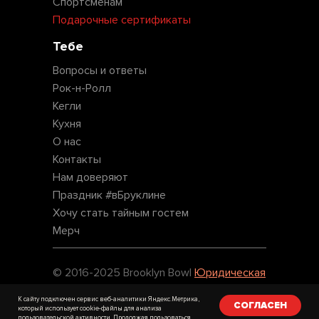
Спортсменам
Подарочные сертификаты
Тебе
Вопросы и ответы
Рок-н-Ролл
Кегли
Кухня
О нас
Контакты
Нам доверяют
Праздник #вБруклине
Хочу стать тайным гостем
Мерч
© 2016-2025 Brooklyn Bowl
Юридическая
информация
К сайту подключен сервис веб-аналитики Яндекс.Метрика,
СОГЛАСЕН
который использует cookie-файлы для анализа
пользовательской активности. Продолжая пользоваться