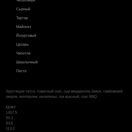
Чесночный
Сырный
Тартар
Майонез
Йогуртовый
Цезарь
Чипотле
Шашлычный
Песто
Хрустящее тесто, томатный соус, сыр моцарелла, бекон, тамбовский
окорок, пепперони, халапеньо, лук красный, соус BBQ.
КБЖУ
1407,5
50,3
83,6
113,2